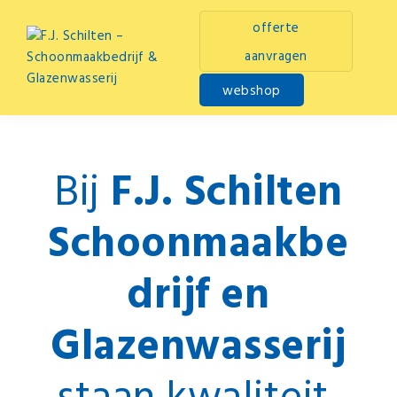
Skip
Skip
Skip
offerte
to
to
to
primary
main
footer
aanvragen
navigation
content
webshop
F.J.
Schilten
-
Schoonmaakbedrijf
Bij
F.J. Schilten
&
Glazenwasserij
Schoonmaakbe
drijf en
Glazenwasserij