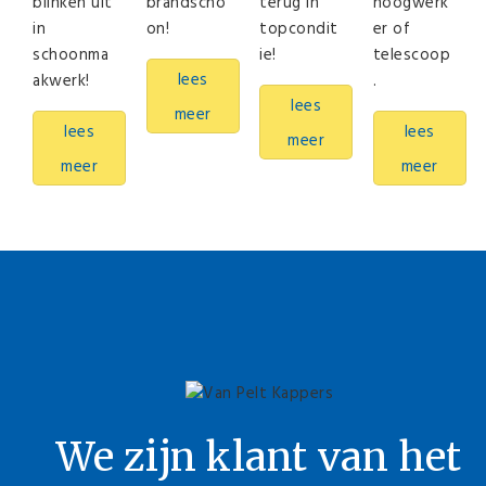
blinken uit
brandscho
terug in
hoogwerk
in
on!
topcondit
er of
schoonma
ie!
telescoop
lees
akwerk!
.
lees
meer
lees
lees
meer
meer
meer
We zijn klant van het