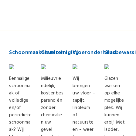
Schoonmaakdiensten
Gevelreiniging
Vloeronderhoud
Glasbewass
Eenmalige
Milieuvrie
Wij
Glazen
schoonma
ndelijk,
brengen
wassen
ak of
kostenbes
uw vloer –
op elke
volledige
parend én
tapijt,
mogelijke
en/of
zonder
linoleum
plek. Wij
periodieke
chemicalië
of
kunnen
schoonma
n uw
natuurste
erbij! Met
ak? Wij
gevel
en – weer
ladder,