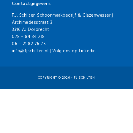
Footer
Contactgegevens
F.J. Schilten Schoonmaakbedrijf & Glazenwasserij
Archimedesstraat 3
3316 AJ Dordrecht
078 – 84 34 218
06 – 21 82 76 75
info@fjschilten.nl
| Volg ons op
Linkedin
COPYRIGHT © 2026 - FJ SCHILTEN